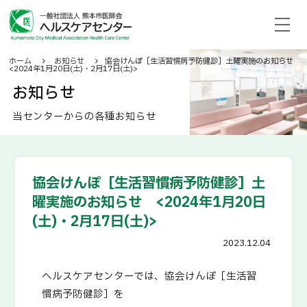
ホーム
お知らせ
協会けんぽ［生活習慣病予防健診］土曜実施のお知らせ
<2024年1月20日(土)・2月17日(土)>
ホーム
お知らせ
健診のご案内
当センターからの各種お知らせ
施設紹介
センターについて
協会けんぽ［生活習慣病予防健診］土
お知らせ
曜実施のお知らせ <2024年1月20日
よくある質問
(土)・2月17日(土)>
交通アクセス
2023.12.04
求人情報
ヘルスケアセンターでは、協会けんぽ［生活習
慣病予防健診］を
地域産業保健センター